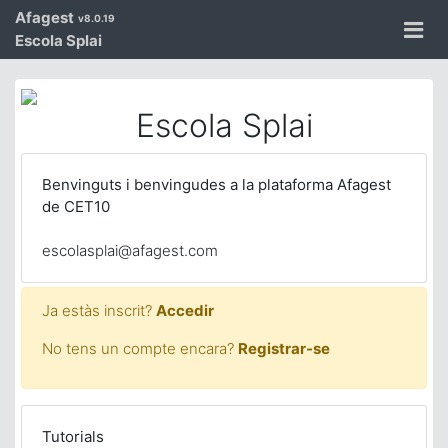
Afagest
v8.0.19
Escola Splai
Escola Splai
Benvinguts i benvingudes a la plataforma Afagest
de CET10
escolasplai@afagest.com
Ja estàs inscrit?
Accedir
No tens un compte encara?
Registrar-se
Tutorials