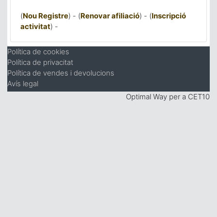
(
Nou Registre
) - (
Renovar afiliació
) - (
Inscripció
activitat
) -
Política de cookies
Política de privacitat
Política de vendes i devolucions
Avís legal
Optimal Way per a CET10